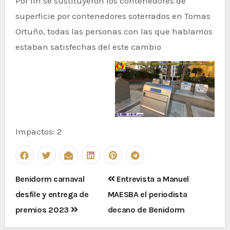
Por fin se sustituyeron los contenedores de
superficie por contenedores soterrados en Tomas
Ortuño, todas las personas con las que hablamos
estaban satisfechas del este cambio
Impactos: 2
Navegación
Benidorm carnaval
Entrevista a Manuel
de
desfile y entrega de
MAESBA el periodista
entradas
premios 2023
decano de Benidorm