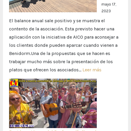
las
mayo 17,
fiestas
2023
El balance anual sale positivo y se muestra el
contento de la asociación. Esta previsto hacer una
aplicación con la iniciativa de AICO para aconsejar a
los clientes donde pueden aparcar cuando vienen a
Benidorm.Una de la propuestas que se hacen es
trabajar mucho más sobre la presentación de los
:
platos que ofrecen los asociados…
Leer más
Reunión
ordinaria
de
Abreca
Cobreca