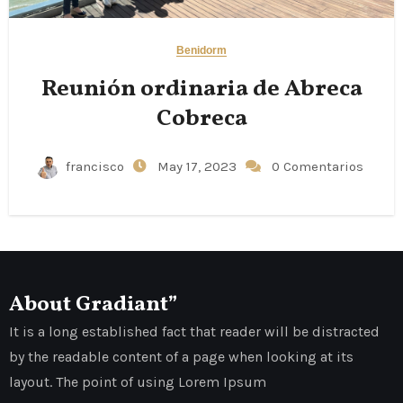
Benidorm
Reunión ordinaria de Abreca
Cobreca
francisco
May 17, 2023
0 Comentarios
About Gradiant”
It is a long established fact that reader will be distracted
by the readable content of a page when looking at its
layout. The point of using Lorem Ipsum