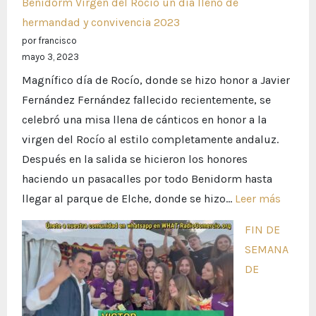
Benidorm Virgen del Rocío un día lleno de
hermandad y convivencia 2023
por francisco
mayo 3, 2023
Magnífico día de Rocío, donde se hizo honor a Javier
Fernández Fernández fallecido recientemente, se
celebró una misa llena de cánticos en honor a la
virgen del Rocío al estilo completamente andaluz.
Después en la salida se hicieron los honores
haciendo un pasacalles por todo Benidorm hasta
:
llegar al parque de Elche, donde se hizo…
Leer más
Benid
FIN DE
Virgen
SEMANA
del
DE
Rocío
un