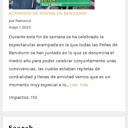
día
lleno
ACAMPADA DE PENYAS EN BENIDORM
de
por francisco
herma
mayo 1, 2023
y
Durante este fin de semana se ha celebrado la
conviv
espectacular acampada en la que todas las Peñas de
2023
Benidorm se han juntado en lo que se denomina el
medio año para poder celebrar conjuntamente unas
convivencias, las cuales estaban repletas de
cordialidad y llenas de amistad vemos que es un
:
momento muy especial a lo…
Leer más
FIN
Impactos: 110
DE
SEMANA
DE
ACAMPADA