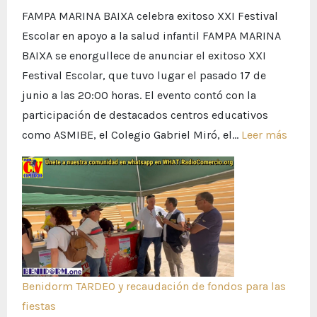
FAMPA MARINA BAIXA celebra exitoso XXI Festival
Escolar en apoyo a la salud infantil FAMPA MARINA
BAIXA se enorgullece de anunciar el exitoso XXI
Festival Escolar, que tuvo lugar el pasado 17 de
junio a las 20:00 horas. El evento contó con la
participación de destacados centros educativos
:
como ASMIBE, el Colegio Gabriel Miró, el…
Leer más
“¡Éxit
rotun
FAMP
MARI
BAIXA
une
fuerz
Benidorm TARDEO y recaudación de fondos para las
en
fiestas
el