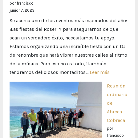
por francisco
XXI
junio 17, 2023
Festiv
Se acerca uno de los eventos más esperados del año:
Escola
¡Las fiestas del Roser! Y para asegurarnos de que
recau
sean un verdadero éxito, necesitamos tu apoyo.
fondo
Estamos organizando una increíble fiesta con un DJ
vitale
de renombre que hará vibrar nuestras calles al ritmo
para
de la música. Pero eso no es todo, ¡también
la
:
tendremos deliciosos montaditos…
Leer más
salud
Benidorm
infant
Reunión
TARDEO
ordinaria
y
de
recaudación
Abreca
de
Cobreca
fondos
por
para
francisco